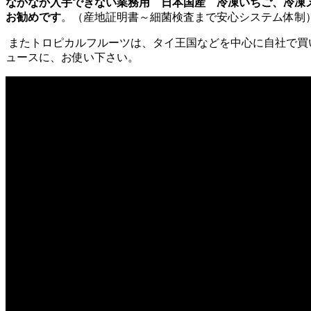
なかなか入手できない業務用 日本国産 冷凍いちご、冷凍
お勧めです
。（産地証明書～細菌検査まで安心システム体制
またトロピカルフルーツは、タイ王国などを中心に自社で買
ュースに、お使い下さい。