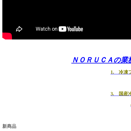
ＮＯＲＵＣＡの業
1. 冷
3. 国
新商品