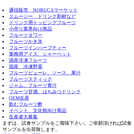
通信販売 NORUCAマーケット
スムージー ドリンク割材など
ドリンク用トッピングフルーツ
小売り業界向け商品
フルーツタワー
フルーツかき氷
フルーツインハーブティー
業務用アイス、シャーベット
国産冷凍フルーツ
国産 冷凍野菜
フルーツピューレ、ソース、果汁
フルーツスティック
ジャム、フルーツ青汁
フルーツ甘酒、はちみつドリンク
OEM生産
飲むフルーツ酢
イベント、文化祭向け商品
生産者大募集
まずは、試食サンプルをご賞味下さい。
ご依頼頂ければ試食
サンプルを出荷致します。