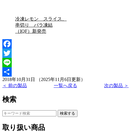
冷凍レモン スライス、
串切り バラ凍結
（IQF）新発売
Facebook
Twitter
Line
2018年10月31日
（2025年11月6日更新）
共
＜ 前の製品
一覧へ戻る
次の製品 ＞
有
検索
取り扱い商品