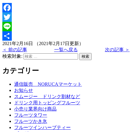
Facebook
Twitter
Line
2021年2月16日
（2021年2月17日更新）
共
＜ 前の記事
一覧へ戻る
次の記事 ＞
有
検索対象:
検索
カテゴリー
通信販売 NORUCAマーケット
お知らせ
スムージー ドリンク割材など
ドリンク用トッピングフルーツ
小売り業界向け商品
フルーツタワー
フルーツかき氷
フルーツインハーブティー