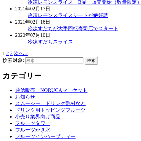
冷凍レモンスライス B品 販売開始（数量限定
2021年02月17日
冷凍レモンスライスシートが絶好調
2021年02月16日
冷凍すだちが大手回転寿司店でスタート
2020年07月10日
冷凍すだちスライス
1
2
3
次へ »
検索対象:
検索
カテゴリー
通信販売 NORUCAマーケット
お知らせ
スムージー ドリンク割材など
ドリンク用トッピングフルーツ
小売り業界向け商品
フルーツタワー
フルーツかき氷
フルーツインハーブティー